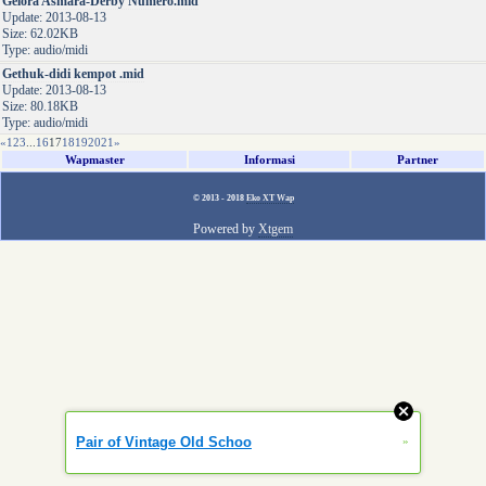
Gelora Asmara-Derby Numero.mid
Update: 2013-08-13
Size: 62.02KB
Type: audio/midi
Gethuk-didi kempot .mid
Update: 2013-08-13
Size: 80.18KB
Type: audio/midi
«
1
2
3
...
16
17
18
19
20
21
»
Wapmaster
Informasi
Partner
© 2013 - 2018
Eko XT Wap
Powered by
Xtgem
Pair of Vintage Old Schoo
»