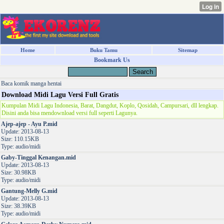
Home
Buku Tamu
Sitemap
Bookmark Us
Baca komik manga hentai
Download Midi Lagu Versi Full Gratis
Kumpulan Midi Lagu Indonesia, Barat, Dangdut, Koplo, Qosidah, Campursari, dll lengkap.
Disini anda bisa mendownload versi full seperti Lagunya.
Ajep-ajep - Ayu P.mid
Update: 2013-08-13
Size: 110.15KB
Type: audio/midi
Gaby-Tinggal Kenangan.mid
Update: 2013-08-13
Size: 30.98KB
Type: audio/midi
Gantung-Melly G.mid
Update: 2013-08-13
Size: 38.39KB
Type: audio/midi